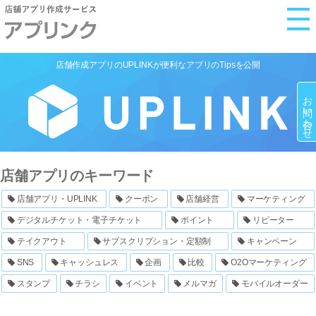
M
e
n
店舗作成アプリのUPLINKが便利なアプリのTipsを公開
u
お問い合わせ
店舗アプリのキーワード
店舗アプリ・UPLINK
クーポン
店舗経営
マーケティング
デジタルチケット・電子チケット
ポイント
リピーター
テイクアウト
サブスクリプション・定額制
キャンペーン
SNS
キャッシュレス
企画
比較
O2Oマーケティング
スタンプ
チラシ
イベント
メルマガ
モバイルオーダー