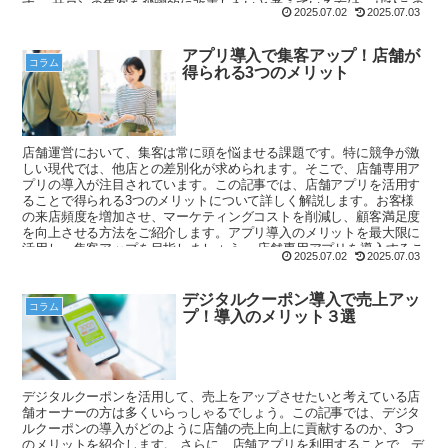
す。 サロンの集客を飛躍的に改善したいと考えている方は、ぜひこの
2025.07.02
2025.07.03
記事を読んでみてください。新たなアイデアやヒントが見つかること
でしょう。
アプリ導入で集客アップ！店舗が
コラム
得られる3つのメリット
店舗運営において、集客は常に頭を悩ませる課題です。特に競争が激
しい現代では、他店との差別化が求められます。そこで、店舗専用ア
プリの導入が注目されています。この記事では、店舗アプリを活用す
ることで得られる3つのメリットについて詳しく解説します。お客様
の来店頻度を増加させ、マーケティングコストを削減し、顧客満足度
を向上させる方法をご紹介します。アプリ導入のメリットを最大限に
活用し、集客アップを目指しましょう。 店舗専用アプリを導入するこ
2025.07.02
2025.07.03
とで、ブランドの強化や競争優位性の確立ができるようになります。
さらに、集客アプリを導入する際のポイントもご紹介します。アプリ
作成を検討している方は、ぜひこの記事を参考にして、店舗の集客力
デジタルクーポン導入で売上アッ
コラム
を高めてください。
プ！導入のメリット３選
デジタルクーポンを活用して、売上をアップさせたいと考えている店
舗オーナーの方は多くいらっしゃるでしょう。この記事では、デジタ
ルクーポンの導入がどのように店舗の売上向上に貢献するのか、3つ
のメリットを紹介します。 さらに、店舗アプリを利用することで、デ