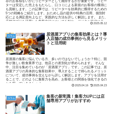
存のお客様をいかにリピーターとして維持するかが重要です。リピー
ターは安定した売上をもたらし、口コミによる新規のお客様の獲得に
も貢献します。この記事では、リピーターを効果的に獲得するための
5つの戦略をご紹介します。おためし品の提供や特典の活用、個別対
応による満足度向上など、実践的な方法を詳しく解説します。 また、
店舗アプリを活用した集客方法についても触れ、デジタル時代に合っ
2025.05.12
たアプローチを提案します。顧客データを活用し、ターゲット層をし
っかりと設定することで、効率的な集客が可能になります。リピータ
ー獲得における最新の動向や注意点も押さえて、あなたのお店の集客
居酒屋アプリの集客効果とは？導
コラム
力を高めていきましょう。
入店舗の成功事例から見るメリッ
トと活用術
居酒屋の集客に悩んでいる方、多いのではないでしょうか？特に、競
争が激しい飲食業界では、他店との差別化が求められます。 そんな
中、注目を集めているのが「居酒屋アプリ」です。この記事では、居
酒屋アプリの具体的な集客効果や、導入することで得られるメリット
について、成功事例を交えながら詳しく解説します。アプリを活用す
ることで、どのように集客力を高め、お客様との関係を強化できるの
かを探っていきましょう。
2025.04.16
2025.04.23
集客の新常識！集客力UPには店
コラム
舗専用アプリがおすすめ