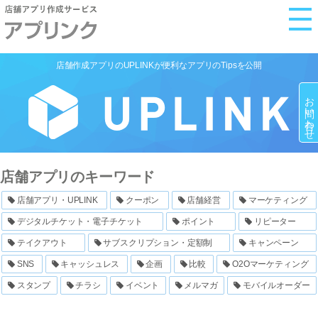
M
e
n
店舗作成アプリのUPLINKが便利なアプリのTipsを公開
u
お問い合わせ
店舗アプリのキーワード
店舗アプリ・UPLINK
クーポン
店舗経営
マーケティング
デジタルチケット・電子チケット
ポイント
リピーター
テイクアウト
サブスクリプション・定額制
キャンペーン
SNS
キャッシュレス
企画
比較
O2Oマーケティング
スタンプ
チラシ
イベント
メルマガ
モバイルオーダー