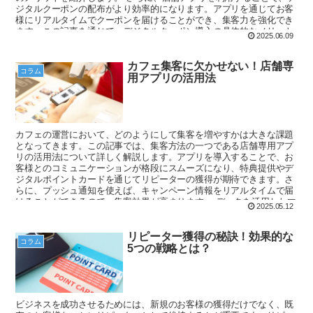
ジタルクーポンの配布がより効率的になります。アプリを通じてお客
様にリアルタイムでクーポンを届けることができ、集客力を強化でき
ます。この記事を通じて、デジタルクーポン導入の具体的なメリット
2025.06.09
を理解し、売上アップを目指してみましょう。
カフェ集客に欠かせない！店舗専
コラム
用アプリの活用法
カフェの運営において、どのようにして集客を増やすかは大きな課題
となってきます。この記事では、集客方法の一つである店舗専用アプ
リの活用法について詳しく解説します。アプリを導入することで、お
客様とのコミュニケーションが格段にスムーズになり、特典提供やデ
ジタルポイントカードを通じてリピーターの獲得が期待できます。さ
らに、プッシュ通知を使えば、キャンペーン情報をリアルタイムで届
けることができるので、集客効果が高まります。 データを活用したマ
2025.05.12
ーケティングも可能となり、効率的にお客様のニーズに応えることが
できます。この記事では、成功事例を交えながら、店舗専用アプリの
具体的な活用法を紹介し、あなたのカフェの集客力を向上させるため
リピーター獲得の秘訣！効果的な
コラム
のヒントをお届けします。アプリの導入を考えている方は、ぜひ参考
5つの戦略とは？
にしてみてください。
ビジネスを成功させるためには、新規のお客様の獲得だけでなく、既