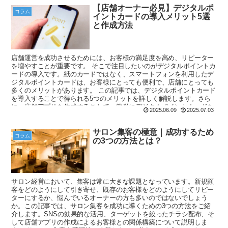
【店舗オーナー必見】デジタルポ
コラム
イントカードの導入メリット5選
と作成方法
店舗運営を成功させるためには、お客様の満足度を高め、リピーター
を増やすことが重要です。 そこで注目したいのがデジタルポイントカ
ードの導入です。紙のカードではなく、スマートフォンを利用したデ
ジタルポイントカードは、お客様にとっても便利で、店舗にとっても
多くのメリットがあります。 この記事では、デジタルポイントカード
を導入することで得られる5つのメリットを詳しく解説します。さら
に、店舗アプリを作成することで、簡単にデジタルポイントカードを
2025.06.09
2025.07.03
導入できる方法についても触れていきます。 お客様の利便性を高め、
店舗運営を成功させるために、デジタルポイントカードを活用してい
きましょう。
サロン集客の極意｜成功するため
コラム
の3つの方法とは？
サロン経営において、集客は常に大きな課題となっています。新規顧
客をどのようにして引き寄せ、既存のお客様をどのようにしてリピー
ターにするか、悩んでいるオーナーの方も多いのではないでしょう
か。この記事では、サロン集客を成功に導くための3つの方法をご紹
介します。SNSの効果的な活用、ターゲットを絞ったチラシ配布、そ
して店舗アプリの作成によるお客様との関係構築について説明しま