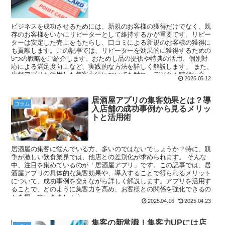
ビジネスを成功させるためには、新規のお客様の獲得だけでなく、既
存のお客様をいかにリピーターとして維持するかが重要です。リピー
ターは安定した売上をもたらし、口コミによる新規のお客様の獲得に
も貢献します。この記事では、リピーターを効果的に獲得するための
5つの戦略をご紹介します。おためし品の提供や特典の活用、個別対
応による満足度向上など、実践的な方法を詳しく解説します。 また、
店舗アプリを活用した集客方法についても触れ、デジタル時代に合っ
2025.05.12
たアプローチを提案します。顧客データを活用し、ターゲット層をし
っかりと設定することで、効率的な集客が可能になります。リピータ
ー獲得における最新の動向や注意点も押さえて、あなたのお店の集客
居酒屋アプリの集客効果とは？導
コラム
力を高めていきましょう。
入店舗の成功事例から見るメリッ
トと活用術
居酒屋の集客に悩んでいる方、多いのではないでしょうか？特に、競
争が激しい飲食業界では、他店との差別化が求められます。 そんな
中、注目を集めているのが「居酒屋アプリ」です。この記事では、居
酒屋アプリの具体的な集客効果や、導入することで得られるメリット
について、成功事例を交えながら詳しく解説します。アプリを活用す
ることで、どのように集客力を高め、お客様との関係を強化できるの
かを探っていきましょう。
2025.04.16
2025.04.23
集客の新常識！集客力UPには店