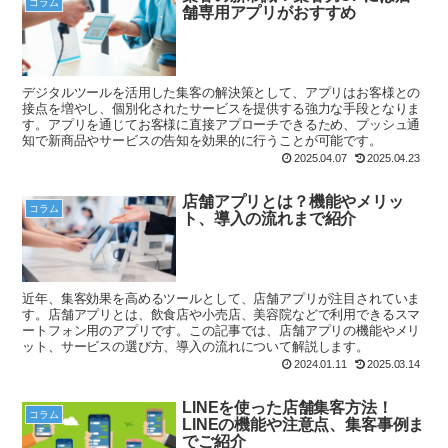
コラム
舗専用アプリがおすすめ
デジタルツールを活用した集客の解決策として、アプリはお客様との
接点を増やし、個別化されたサービスを提供する強力な手段となりま
す。アプリを通じてお客様に直接アプローチできるため、プッシュ通
知で新商品やサービスの告知を効果的に行うことが可能です。
2025.04.07
2025.04.23
店舗アプリとは？機能やメリッ
コラム
ト、導入の流れまで紹介
近年、集客効果を高めるツールとして、店舗アプリが注目されていま
す。店舗アプリとは、飲食店や小売店、美容院などで利用できるスマ
ートフォン用のアプリです。この記事では、店舗アプリの機能やメリ
ット、サービスの選び方、導入の流れについて解説します。
2024.01.11
2025.03.14
LINEを使った店舗集客方法！
コラム
LINEの機能や注意点、集客事例ま
でご紹介