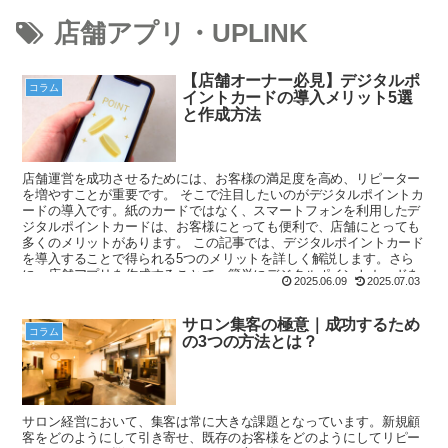
店舗アプリ・UPLINK
【店舗オーナー必見】デジタルポ
コラム
イントカードの導入メリット5選
と作成方法
店舗運営を成功させるためには、お客様の満足度を高め、リピーター
を増やすことが重要です。 そこで注目したいのがデジタルポイントカ
ードの導入です。紙のカードではなく、スマートフォンを利用したデ
ジタルポイントカードは、お客様にとっても便利で、店舗にとっても
多くのメリットがあります。 この記事では、デジタルポイントカード
を導入することで得られる5つのメリットを詳しく解説します。さら
に、店舗アプリを作成することで、簡単にデジタルポイントカードを
2025.06.09
2025.07.03
導入できる方法についても触れていきます。 お客様の利便性を高め、
店舗運営を成功させるために、デジタルポイントカードを活用してい
きましょう。
サロン集客の極意｜成功するため
コラム
の3つの方法とは？
サロン経営において、集客は常に大きな課題となっています。新規顧
客をどのようにして引き寄せ、既存のお客様をどのようにしてリピー