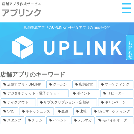
M
e
n
店舗作成アプリのUPLINKが便利なアプリのTipsを公開
u
お問い合わせ
店舗アプリのキーワード
店舗アプリ・UPLINK
クーポン
店舗経営
マーケティング
デジタルチケット・電子チケット
ポイント
リピーター
テイクアウト
サブスクリプション・定額制
キャンペーン
SNS
キャッシュレス
企画
比較
O2Oマーケティング
スタンプ
チラシ
イベント
メルマガ
モバイルオーダー