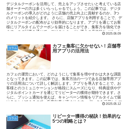
デジタルクーポンを活用して、売上をアップさせたいと考えている店
舗オーナーの方は多くいらっしゃるでしょう。この記事では、デジタ
ルクーポンの導入がどのように店舗の売上向上に貢献するのか、3つ
のメリットを紹介します。 さらに、店舗アプリを利用することで、デ
ジタルクーポンの配布がより効率的になります。アプリを通じてお客
様にリアルタイムでクーポンを届けることができ、集客力を強化でき
ます。この記事を通じて、デジタルクーポン導入の具体的なメリット
2025.06.09
を理解し、売上アップを目指してみましょう。
カフェ集客に欠かせない！店舗専
コラム
用アプリの活用法
カフェの運営において、どのようにして集客を増やすかは大きな課題
となってきます。この記事では、集客方法の一つである店舗専用アプ
リの活用法について詳しく解説します。アプリを導入することで、お
客様とのコミュニケーションが格段にスムーズになり、特典提供やデ
ジタルポイントカードを通じてリピーターの獲得が期待できます。さ
らに、プッシュ通知を使えば、キャンペーン情報をリアルタイムで届
けることができるので、集客効果が高まります。 データを活用したマ
2025.05.12
ーケティングも可能となり、効率的にお客様のニーズに応えることが
できます。この記事では、成功事例を交えながら、店舗専用アプリの
具体的な活用法を紹介し、あなたのカフェの集客力を向上させるため
リピーター獲得の秘訣！効果的な
コラム
のヒントをお届けします。アプリの導入を考えている方は、ぜひ参考
5つの戦略とは？
にしてみてください。