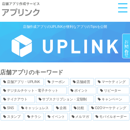
M
e
n
店舗作成アプリのUPLINKが便利なアプリのTipsを公開
u
お問い合わせ
店舗アプリのキーワード
店舗アプリ・UPLINK
クーポン
店舗経営
マーケティング
デジタルチケット・電子チケット
ポイント
リピーター
テイクアウト
サブスクリプション・定額制
キャンペーン
SNS
キャッシュレス
企画
比較
O2Oマーケティング
スタンプ
チラシ
イベント
メルマガ
モバイルオーダー