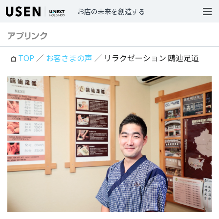
お店の未来を創造する
TOP
／
お客さまの声
／ リラクゼーション 鴎迪足道