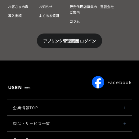
お客さまの声
お知らせ
販売代理店募集の
運営会社
ご案内
導入実績
よくある質問
コラム
アプリンク管理画面 ログイン
Facebook
企業情報TOP
会社概要・役員一覧
製品・サービス一覧
事業内容
導入事例
導入事例
POSレジ 他