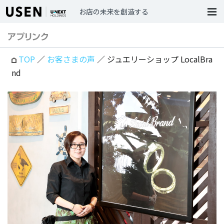
お店の未来を創造する
TOP
／
お客さまの声
／ ジュエリーショップ LocalBra
nd