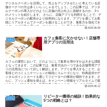
デジタルクーポンを活用して、売上をアップさせたいと考えている店
舗オーナーの方は多くいらっしゃるでしょう。この記事では、デジタ
ルクーポンの導入がどのように店舗の売上向上に貢献するのか、3つ
のメリットを紹介します。 さらに、店舗アプリを利用することで、デ
ジタルクーポンの配布がより効率的になります。アプリを通じてお客
様にリアルタイムでクーポンを届けることができ、集客力を強化でき
ます。この記事を通じて、デジタルクーポン導入の具体的なメリット
2025.06.09
を理解し、売上アップを目指してみましょう。
カフェ集客に欠かせない！店舗専
コラム
用アプリの活用法
カフェの運営において、どのようにして集客を増やすかは大きな課題
となってきます。この記事では、集客方法の一つである店舗専用アプ
リの活用法について詳しく解説します。アプリを導入することで、お
客様とのコミュニケーションが格段にスムーズになり、特典提供やデ
ジタルポイントカードを通じてリピーターの獲得が期待できます。さ
らに、プッシュ通知を使えば、キャンペーン情報をリアルタイムで届
けることができるので、集客効果が高まります。 データを活用したマ
2025.05.12
ーケティングも可能となり、効率的にお客様のニーズに応えることが
できます。この記事では、成功事例を交えながら、店舗専用アプリの
具体的な活用法を紹介し、あなたのカフェの集客力を向上させるため
リピーター獲得の秘訣！効果的な
コラム
のヒントをお届けします。アプリの導入を考えている方は、ぜひ参考
5つの戦略とは？
にしてみてください。