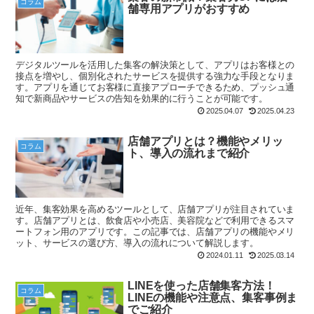
コラム
舗専用アプリがおすすめ
デジタルツールを活用した集客の解決策として、アプリはお客様との
接点を増やし、個別化されたサービスを提供する強力な手段となりま
す。アプリを通じてお客様に直接アプローチできるため、プッシュ通
知で新商品やサービスの告知を効果的に行うことが可能です。
2025.04.07
2025.04.23
店舗アプリとは？機能やメリッ
コラム
ト、導入の流れまで紹介
近年、集客効果を高めるツールとして、店舗アプリが注目されていま
す。店舗アプリとは、飲食店や小売店、美容院などで利用できるスマ
ートフォン用のアプリです。この記事では、店舗アプリの機能やメリ
ット、サービスの選び方、導入の流れについて解説します。
2024.01.11
2025.03.14
LINEを使った店舗集客方法！
コラム
LINEの機能や注意点、集客事例ま
でご紹介