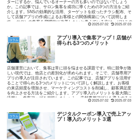
ターにするか、悩んでいるオーナーの方も多いのではないでしょう
か。この記事では、サロン集客を成功に導くための3つの方法をご紹
介します。SNSの効果的な活用、ターゲットを絞ったチラシ配布、そ
して店舗アプリの作成によるお客様との関係構築について説明しま
す。 サロンの集客を飛躍的に改善したいと考えている方は、ぜひこの
2025.07.02
2025.07.03
記事を読んでみてください。新たなアイデアやヒントが見つかること
でしょう。
アプリ導入で集客アップ！店舗が
コラム
得られる3つのメリット
店舗運営において、集客は常に頭を悩ませる課題です。特に競争が激
しい現代では、他店との差別化が求められます。そこで、店舗専用ア
プリの導入が注目されています。この記事では、店舗アプリを活用す
ることで得られる3つのメリットについて詳しく解説します。お客様
の来店頻度を増加させ、マーケティングコストを削減し、顧客満足度
を向上させる方法をご紹介します。アプリ導入のメリットを最大限に
活用し、集客アップを目指しましょう。 店舗専用アプリを導入するこ
2025.07.02
2025.07.03
とで、ブランドの強化や競争優位性の確立ができるようになります。
さらに、集客アプリを導入する際のポイントもご紹介します。アプリ
作成を検討している方は、ぜひこの記事を参考にして、店舗の集客力
デジタルクーポン導入で売上アッ
コラム
を高めてください。
プ！導入のメリット３選