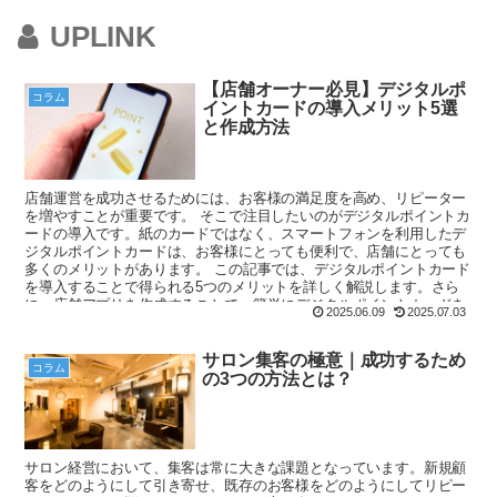
UPLINK
【店舗オーナー必見】デジタルポ
コラム
イントカードの導入メリット5選
と作成方法
店舗運営を成功させるためには、お客様の満足度を高め、リピーター
を増やすことが重要です。 そこで注目したいのがデジタルポイントカ
ードの導入です。紙のカードではなく、スマートフォンを利用したデ
ジタルポイントカードは、お客様にとっても便利で、店舗にとっても
多くのメリットがあります。 この記事では、デジタルポイントカード
を導入することで得られる5つのメリットを詳しく解説します。さら
に、店舗アプリを作成することで、簡単にデジタルポイントカードを
2025.06.09
2025.07.03
導入できる方法についても触れていきます。 お客様の利便性を高め、
店舗運営を成功させるために、デジタルポイントカードを活用してい
きましょう。
サロン集客の極意｜成功するため
コラム
の3つの方法とは？
サロン経営において、集客は常に大きな課題となっています。新規顧
客をどのようにして引き寄せ、既存のお客様をどのようにしてリピー