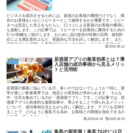
ビジネスを成功させるためには、新規のお客様の獲得だけでなく、既
存のお客様をいかにリピーターとして維持するかが重要です。リピー
ターは安定した売上をもたらし、口コミによる新規のお客様の獲得に
も貢献します。この記事では、リピーターを効果的に獲得するための
5つの戦略をご紹介します。おためし品の提供や特典の活用、個別対
応による満足度向上など、実践的な方法を詳しく解説します。 また、
店舗アプリを活用した集客方法についても触れ、デジタル時代に合っ
2025.05.12
たアプローチを提案します。顧客データを活用し、ターゲット層をし
っかりと設定することで、効率的な集客が可能になります。リピータ
ー獲得における最新の動向や注意点も押さえて、あなたのお店の集客
居酒屋アプリの集客効果とは？導
コラム
力を高めていきましょう。
入店舗の成功事例から見るメリッ
トと活用術
居酒屋の集客に悩んでいる方、多いのではないでしょうか？特に、競
争が激しい飲食業界では、他店との差別化が求められます。 そんな
中、注目を集めているのが「居酒屋アプリ」です。この記事では、居
酒屋アプリの具体的な集客効果や、導入することで得られるメリット
について、成功事例を交えながら詳しく解説します。アプリを活用す
ることで、どのように集客力を高め、お客様との関係を強化できるの
かを探っていきましょう。
2025.04.16
2025.04.23
集客の新常識！集客力UPには店