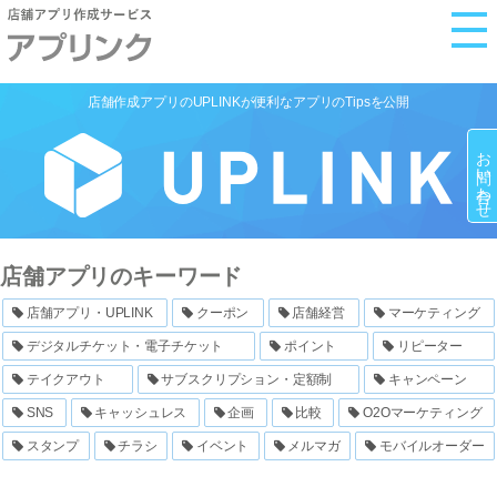
M
e
n
店舗作成アプリのUPLINKが便利なアプリのTipsを公開
u
お問い合わせ
店舗アプリのキーワード
店舗アプリ・UPLINK
クーポン
店舗経営
マーケティング
デジタルチケット・電子チケット
ポイント
リピーター
テイクアウト
サブスクリプション・定額制
キャンペーン
SNS
キャッシュレス
企画
比較
O2Oマーケティング
スタンプ
チラシ
イベント
メルマガ
モバイルオーダー