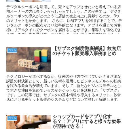
デジタルクーポンを活用して、売上をアップさせたいと考えている店
舗オーナーの方は多くいらっしゃるでしょう。この記事では、デジタ
ルクーポンの導入がどのように店舗の売上向上に貢献するのか、3つ
のメリットを紹介します。 さらに、店舗アプリを利用することで、デ
ジタルクーポンの配布がより効率的になります。アプリを通じてお客
様にリアルタイムでクーポンを届けることができ、集客力を強化でき
ます。この記事を通じて、デジタルクーポン導入の具体的なメリット
を理解し、売上アップを目指してみましょう。
【サブスク制度徹底解説】飲食店
コラム
のチケット販売導入事例まとめ
テクノロジーが進化するなか、従来のやり方で生じていたさまざまな
課題の解決策として、新しい技術を活用したビジネスモデルへの転換
を試みる飲食店が増えています。そして、新たなビジネスモデルとし
て大きな注目を集めているのがチケットなどを活用した「サブスク」
です。この記事では、サブスクの基本情報や導入するメリット、飲食
店におけるチケット販売のシステムなどについて詳しく解説します。
ショップカードをアプリ化す
コラム
る？！アプリにすると様々な効果
が期待できる！