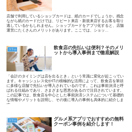
店舗で利用しているショップカードは、紙のカードでしょうか。残念
ながら紙のカードだけでは、リピート来店・新規来店するお客を取り
逃しているかもしれません。ショップカードをアプリ化すると、店舗
運営にたくさんのメリットがあります。ここでは、ショッ...
飲食店の先払いは便利？そのメリ
コラム
ットから導入事例まで徹底解説
「会計のタイミングは店を出るとき」という常識に変化が起こってい
ます。キャッシュレス化やITの積極的な活用によって、飲食店を筆頭
に多様な店舗で先払いが導入されているのです。これは事前決済と呼
ばれる仕組みであり、さまざまな恩恵があるので注目されています。
この記事では、飲食店を中心とした事前決済システムについて基礎的
な情報やメリットを説明し、その後に導入の事例も具体的に紹介しま
す。
グルメ系アプリでおすすめの無料
コラム
クーポン事例を紹介します！