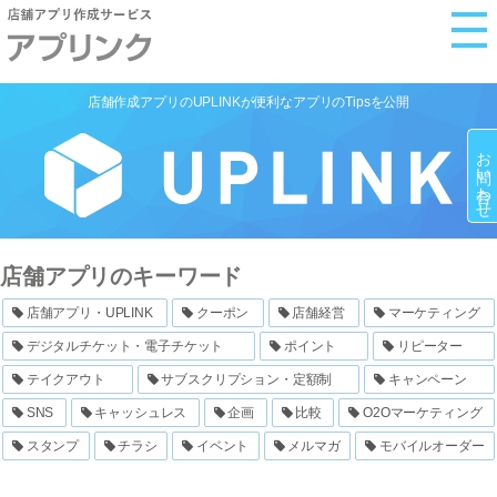
M
e
n
店舗作成アプリのUPLINKが便利なアプリのTipsを公開
u
お問い合わせ
店舗アプリのキーワード
店舗アプリ・UPLINK
クーポン
店舗経営
マーケティング
デジタルチケット・電子チケット
ポイント
リピーター
テイクアウト
サブスクリプション・定額制
キャンペーン
SNS
キャッシュレス
企画
比較
O2Oマーケティング
スタンプ
チラシ
イベント
メルマガ
モバイルオーダー