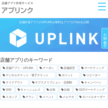
M
e
n
店舗作成アプリのUPLINKが便利なアプリのTipsを公開
u
お問い合わせ
店舗アプリのキーワード
店舗アプリ・UPLINK
クーポン
店舗経営
マーケティング
デジタルチケット・電子チケット
ポイント
リピーター
テイクアウト
サブスクリプション・定額制
キャンペーン
SNS
キャッシュレス
企画
比較
O2Oマーケティング
スタンプ
チラシ
イベント
メルマガ
モバイルオーダー