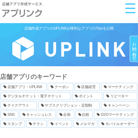
M
e
n
店舗作成アプリのUPLINKが便利なアプリのTipsを公開
u
お問い合わせ
店舗アプリのキーワード
店舗アプリ・UPLINK
クーポン
店舗経営
マーケティング
デジタルチケット・電子チケット
ポイント
リピーター
テイクアウト
サブスクリプション・定額制
キャンペーン
SNS
キャッシュレス
企画
比較
O2Oマーケティング
スタンプ
チラシ
イベント
メルマガ
モバイルオーダー