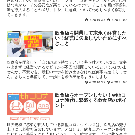
込めることや、飲食店などのノーショー（無断キャンセル）対策に有
効な点から、その必要性が高まっているのです。そこで今回は事前決
済を導入することのメリットや、注意点についてわかりやすく解説し
ていきます。
2020.10.30
2020.11.02
飲食店を開業して末永く経営した
コラム
い！経営に失敗しないためにすべ
きこと
飲食店を開業して「自分の店を持つ」という夢を叶えたいのに、赤字
を出さずに経営できるかどうかが不安で躊躇しているという人はいま
せんか。不安でも、最初の一歩を踏み出さなければ何事も始まりませ
ん。きちんと準備して、一歩目を踏み出せるようにしまし...
2020.10.30
2020.11.02
飲食店をオープンしたい！withコ
コラム
ロナ時代に繁盛する飲食店のポイ
ント
世界規模で感染が拡大している新型コロナウイルスは、飲食店の売り
上げにも影響を及ぼしています。とはいえ、飲食店のオープンを長年
にわたって夢見てきた人もいるでしょう。飲食店オープンの夢を今叶