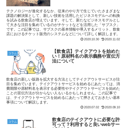
テクノロジーが進化するなか、従来のやり方で生じていたさまざまな
課題の解決策として、新しい技術を活用したビジネスモデルへの転換
を試みる飲食店が増えています。そして、新たなビジネスモデルとし
て大きな注目を集めているのがチケットなどを活用した「サブスク」
です。この記事では、サブスクの基本情報や導入するメリット、飲食
店におけるチケット販売のシステムなどについて詳しく解説します。
2020.10.30
2020.11.02
【飲食店】テイクアウトを始めた
コラム
い！原材料名の表示義務や宣伝方
法について
飲食店の新しい販路を拡大する方法としてテイクアウトサービスが注
目を集めています。テイクアウトサービスを始めるにあたっては、消
費期限や原材料名を表示する必要性やテイクアウトサービスを始めた
ことの宣伝方法が分からない人もいるかもしれません。この記事で
は、テイクアウトサービスを始めるにあたって押さえておきたい基本
事項について解説します。
2020.07.02
2020.09.10
飲食店のテイクアウトに必要な許
コラム
可って？利用すると良いwebサー