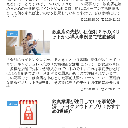
えるには、どうすればよいのでしょうか。 この記事では、飲食店を始
めるための一般的なポイントやwithコロナ時代にオープンする飲食店
として何をすればよいのかを説明していきますので、ぜひ参考にして
ください。
2020.10.30
2020.11.02
飲食店の先払いは便利？そのメリ
コラム
ットから導入事例まで徹底解説
「会計のタイミングは店を出るとき」という常識に変化が起こってい
ます。キャッシュレス化やITの積極的な活用によって、飲食店を筆頭
に多様な店舗で先払いが導入されているのです。これは事前決済と呼
ばれる仕組みであり、さまざまな恩恵があるので注目されています。
この記事では、飲食店を中心とした事前決済システムについて基礎的
な情報やメリットを説明し、その後に導入の事例も具体的に紹介しま
す。
2020.10.30
2020.11.02
飲食業界が注目している事前決
コラム
済・テイクアウトアプリ！おすす
め3選紹介