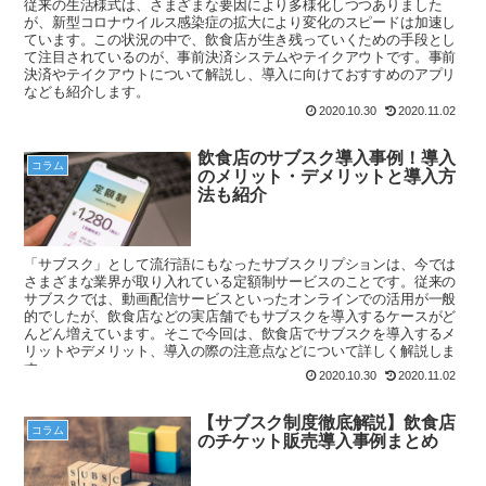
従来の生活様式は、さまざまな要因により多様化しつつありました
が、新型コロナウイルス感染症の拡大により変化のスピードは加速し
ています。この状況の中で、飲食店が生き残っていくための手段とし
て注目されているのが、事前決済システムやテイクアウトです。事前
決済やテイクアウトについて解説し、導入に向けておすすめのアプリ
なども紹介します。
2020.10.30
2020.11.02
飲食店のサブスク導入事例！導入
コラム
のメリット・デメリットと導入方
法も紹介
「サブスク」として流行語にもなったサブスクリプションは、今では
さまざまな業界が取り入れている定額制サービスのことです。従来の
サブスクでは、動画配信サービスといったオンラインでの活用が一般
的でしたが、飲食店などの実店舗でもサブスクを導入するケースがど
んどん増えています。そこで今回は、飲食店でサブスクを導入するメ
リットやデメリット、導入の際の注意点などについて詳しく解説しま
す。
2020.10.30
2020.11.02
【サブスク制度徹底解説】飲食店
コラム
のチケット販売導入事例まとめ