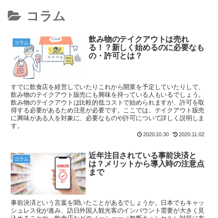
コラム
飲み物のテイクアウトは売れ
コラム
る！？新しく始めるのに必要なも
の・許可とは？
すでに飲食店を経営していたりこれから開業を予定していたりして、
飲み物のテイクアウト販売にも興味を持っている人もいるでしょう。
飲み物のテイクアウトは比較的低コストで始められますが、許可を取
得する必要があるため注意が必要です。ここでは、テイクアウト販売
に興味がある人を対象に、必要なものや許可について詳しく説明しま
す。
2020.10.30
2020.11.02
近年注目されている事前決済と
コラム
は？メリットから導入時の注意点
まで
事前決済という言葉を聞いたことがあるでしょうか。日本でもキャッ
シュレス化が進み、訪日外国人観光客のインバウント需要が大きく見