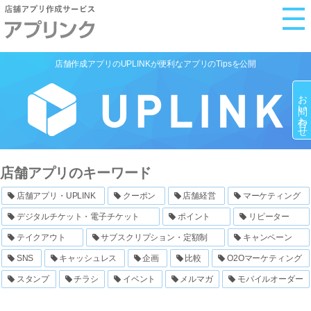
M
e
n
店舗作成アプリのUPLINKが便利なアプリのTipsを公開
u
お問い合わせ
店舗アプリのキーワード
店舗アプリ・UPLINK
クーポン
店舗経営
マーケティング
デジタルチケット・電子チケット
ポイント
リピーター
テイクアウト
サブスクリプション・定額制
キャンペーン
SNS
キャッシュレス
企画
比較
O2Oマーケティング
スタンプ
チラシ
イベント
メルマガ
モバイルオーダー